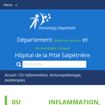
Menu
≡
Département
médecine
Interne
Département
et
et
Médecine Interne
Immunologie
Immunologie clinique
Hôpital de la Pitié Salpétrière
clinique
Recherche
pour
:
Accueil
/
DU inflammation, immunopathologie,
biothérapies
DU INFLAMMATION,