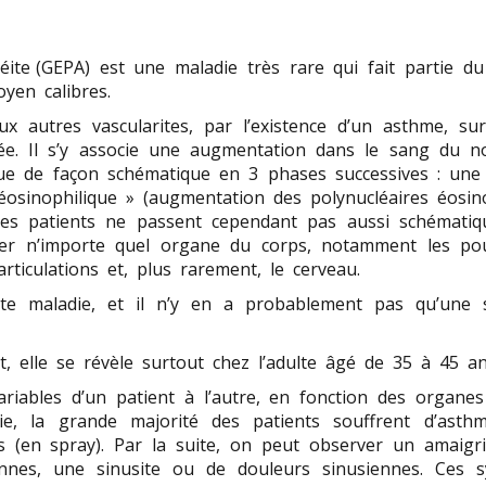
géite (GEPA) est une maladie très rare qui fait partie d
yen calibres.
ux autres vascularites, par l’existence d’un asthme, s
uée. Il s’y associe une augmentation dans le sang du n
olue de façon schématique en 3 phases successives : une
eréosinophilique » (augmentation des polynucléaires éosi
 les patients ne passent cependant pas aussi schéma
her n’importe quel organe du corps, notamment les po
 articulations et, plus rarement, le cerveau.
e maladie, et il n’y en a probablement pas qu’une s
t, elle se révèle surtout chez l’adulte âgé de 35 à 45
ables d’un patient à l’autre, en fonction des organes 
, la grande majorité des patients souffrent d’asthme
és (en spray). Par la suite, on peut observer un amaigr
ennes, une sinusite ou de douleurs sinusiennes. Ces