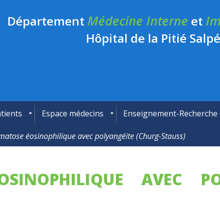
Médecine Interne
Im
Département
et
Hôpital de la Pitié Salpé
tients
Espace médecins
Enseignement-Recherche
atose éosinophilique avec polyangéite (Churg-Stauss)
SINOPHILIQUE AVEC PO