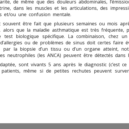
larite, de même que des douleurs abdominales, l’émissi
trine, dans les muscles et les articulations, des impres
ls et/ou une confusion mentale.
eut souvent être fait que plusieurs semaines ou mois apr
e, alors que la maladie asthmatique est très fréquente, p
de test biologique spécifique. La combinaison, chez 
d’allergies ou de problèmes de sinus doit certes faire év
rmé par la biopsie d’un tissu ou d’un organe atteint
ires neutrophiles (les ANCA) peuvent être détectés dans
daptée, sont vivants 5 ans après le diagnostic (c’est ce
 patients, même si de petites rechutes peuvent surven