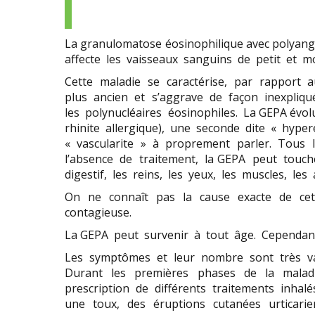
Prendre
de
et
Nous
Enseignement
un
références
Maladies
demander
rendez-
Essais
Vasculaires
un
Contact
vous
thérapeutiques
La granulomatose éosinophilique avec polyan
rares
avis
de
affecte les vaisseaux sanguins de petit et mo
Newsletter
Etudes
Maladies
consultation
Essais
Cette maladie se caractérise, par rapport a
de
Auto-
/
thérapeutiques
plus ancien et s’aggrave de façon inexpliq
Cohortes
inflammatoires
Nous
Newsletter
les polynucléaires éosinophiles. La GEPA év
contacter
rhinite allergique), une seconde dite « hyp
Soutenir
« vascularite » à proprement parler. Tous
la
l’absence de traitement, la GEPA peut touc
recherche
digestif, les reins, les yeux, les muscles, les
/
Faire
On ne connaît pas la cause exacte de cett
un
contagieuse.
don
La GEPA peut survenir à tout âge. Cependan
Les symptômes et leur nombre sont très vari
Durant les premières phases de la maladie
prescription de différents traitements inhal
une toux, des éruptions cutanées urticari