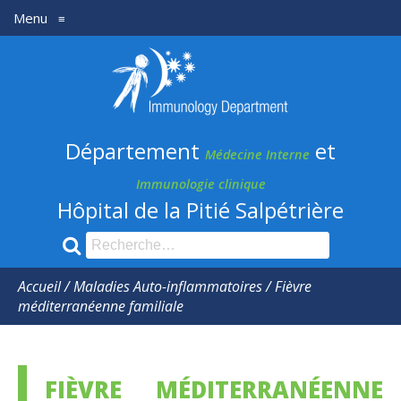
Menu
≡
Département
médecine
Interne
Département
et
et
Médecine Interne
Immunologie
Immunologie clinique
Hôpital de la Pitié Salpétrière
clinique
Recherche
pour
:
Accueil
/
Maladies Auto-inflammatoires
/
Fièvre
méditerranéenne familiale
FIÈVRE MÉDITERRANÉENNE