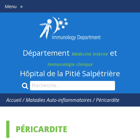
Menu
≡
Département
médecine
Interne
Département
et
et
Médecine Interne
Immunologie
Immunologie clinique
Hôpital de la Pitié Salpétrière
clinique
Recherche
pour
:
Accueil
/
Maladies Auto-inflammatoires
/
Péricardite
PÉRICARDITE