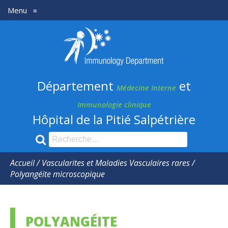
Menu
≡
Département
médecine
Interne
Département
et
et
Médecine Interne
Immunologie
Immunologie clinique
Hôpital de la Pitié Salpétrière
clinique
Recherche
pour
:
Accueil
/
Vascularites et Maladies Vasculaires rares
/
Polyangéite microscopique
POLYANGÉITE