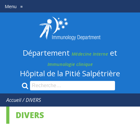
Menu
≡
Département
médecine
Interne
Département
et
et
Médecine Interne
Immunologie
Immunologie clinique
Hôpital de la Pitié Salpétrière
clinique
Recherche
pour
:
Accueil
/
DIVERS
DIVERS