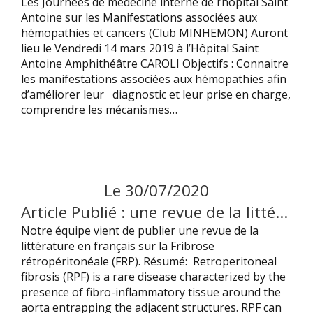
Les Journées de médecine interne de l’hôpital Saint
Antoine sur les Manifestations associées aux
hémopathies et cancers (Club MINHEMON) Auront
lieu le Vendredi 14 mars 2019 à l’Hôpital Saint
Antoine Amphithéâtre CAROLI Objectifs : Connaitre
les manifestations associées aux hémopathies afin
d’améliorer leur diagnostic et leur prise en charge,
comprendre les mécanismes…
Le
30
/
07
/
2020
Article Publié : une revue de la littérature sur la Fibrose Rétro Péritonéale (en francais)
Notre équipe vient de publier une revue de la
littérature en français sur la Fribrose
rétropéritonéale (FRP). Résumé: Retroperitoneal
fibrosis (RPF) is a rare disease characterized by the
presence of fibro-inflammatory tissue around the
aorta entrapping the adjacent structures. RPF can