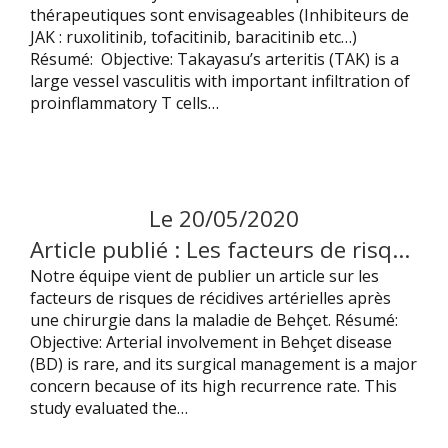
thérapeutiques sont envisageables (Inhibiteurs de
JAK : ruxolitinib, tofacitinib, baracitinib etc…)
Résumé: Objective: Takayasu’s arteritis (TAK) is a
large vessel vasculitis with important infiltration of
proinflammatory T cells…
Le
20
/
05
/
2020
Article publié : Les facteurs de risques de récidive artérielle après chirurgie dans la maladie de Behçet.
Notre équipe vient de publier un article sur les
facteurs de risques de récidives artérielles après
une chirurgie dans la maladie de Behçet. Résumé:
Objective: Arterial involvement in Behçet disease
(BD) is rare, and its surgical management is a major
concern because of its high recurrence rate. This
study evaluated the…