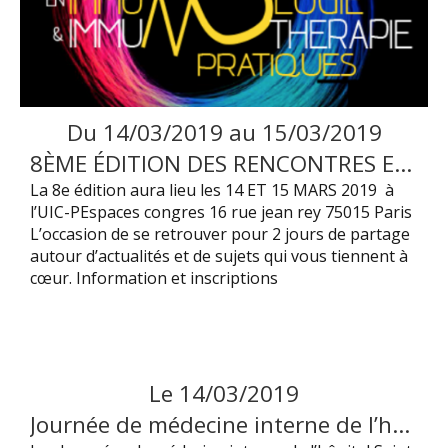
Du
14
/
03
/
2019
au
15
/
03
/
2019
8ÈME ÉDITION DES RENCONTRES EN IMMUNOLOGIE ET IMMUNOTHÉRAPIE PRATIQUES (RIIP)
La 8e édition aura lieu les 14 ET 15 MARS 2019 à
l’UIC-PEspaces congres 16 rue jean rey 75015 Paris
L’occasion de se retrouver pour 2 jours de partage
autour d’actualités et de sujets qui vous tiennent à
cœur. Information et inscriptions
Le
14
/
03
/
2019
Journée de médecine interne de l’hôpital Saint-Antoine : manifestations associées aux hémopathies et aux cancers