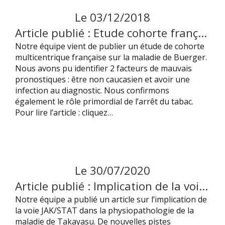
Le
03
/
12
/
2018
Article publié : Etude cohorte française évaluant les facteurs pronostiques dans la Maladie de Buerger ( Thromboangéite oblitérante)
Notre équipe vient de publier un étude de cohorte
multicentrique française sur la maladie de Buerger.
Nous avons pu identifier 2 facteurs de mauvais
pronostiques : être non caucasien et avoir une
infection au diagnostic. Nous confirmons
également le rôle primordial de l’arrêt du tabac.
Pour lire l’article : cliquez…
Le
30
/
07
/
2020
Article publié : Implication de la voie JAK/STAT dans la maladie de Takayasu, une nouvelle piste thérapeutique !
Notre équipe a publié un article sur l’implication de
la voie JAK/STAT dans la physiopathologie de la
maladie de Takayasu. De nouvelles pistes