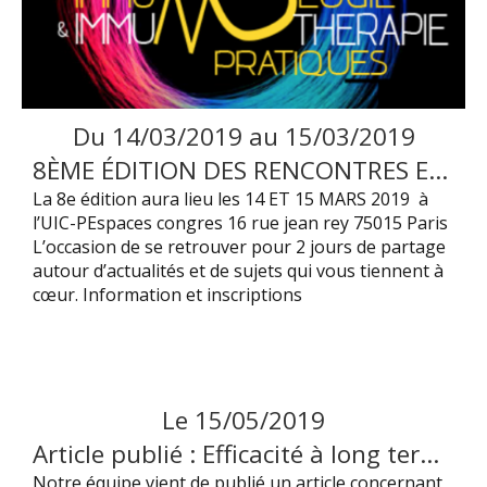
Du
14
/
03
/
2019
au
15
/
03
/
2019
8ÈME ÉDITION DES RENCONTRES EN IMMUNOLOGIE ET IMMUNOTHÉRAPIE PRATIQUES (RIIP)
La 8e édition aura lieu les 14 ET 15 MARS 2019 à
l’UIC-PEspaces congres 16 rue jean rey 75015 Paris
L’occasion de se retrouver pour 2 jours de partage
autour d’actualités et de sujets qui vous tiennent à
cœur. Information et inscriptions
Le
15
/
05
/
2019
Article publié : Efficacité à long terme de l’ustekinumab dans la maladie de Behçet.
Notre équipe vient de publié un article concernant