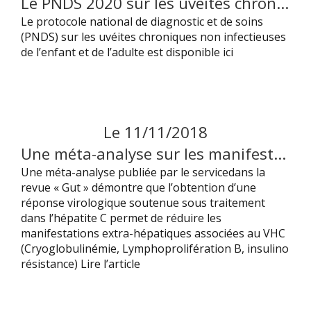
Le PNDS 2020 sur les uvéites chroniques non infectieuses de l’enfant et de l’adulte est maintenant disponible
Le protocole national de diagnostic et de soins
(PNDS) sur les uvéites chroniques non infectieuses
de l’enfant et de l’adulte est disponible ici
Le
11
/
11
/
2018
Une méta-analyse sur les manifestations extra hépatiques dans l’infection par le VHC a été pubiée
Une méta-analyse publiée par le servicedans la
revue « Gut » démontre que l’obtention d’une
réponse virologique soutenue sous traitement
dans l’hépatite C permet de réduire les
manifestations extra-hépatiques associées au VHC
(Cryoglobulinémie, Lymphoprolifération B, insulino
résistance) Lire l’article