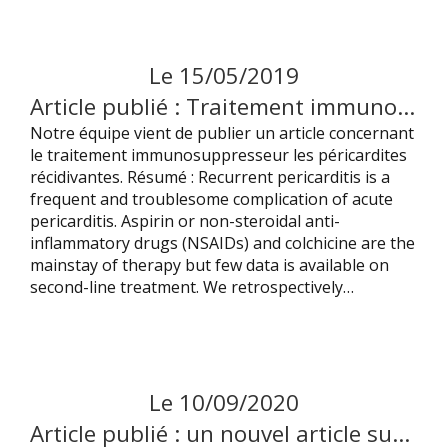
Le
15
/
05
/
2019
Article publié : Traitement immunosuppresseur dans les péricardites récidivantes
Notre équipe vient de publier un article concernant
le traitement immunosuppresseur les péricardites
récidivantes. Résumé : Recurrent pericarditis is a
frequent and troublesome complication of acute
pericarditis. Aspirin or non-steroidal anti-
inflammatory drugs (NSAIDs) and colchicine are the
mainstay of therapy but few data is available on
second-line treatment. We retrospectively…
Le
10
/
09
/
2020
Article publié : un nouvel article sur la maladie de Buerger vient d’être publié