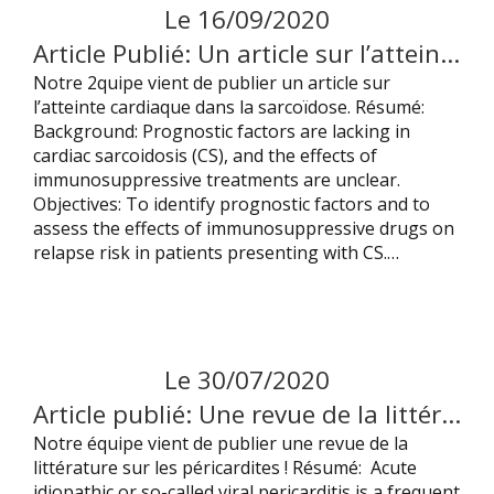
Le
16
/
09
/
2020
Article Publié: Un article sur l’atteinte cardiaque de la Sarcoïdose
Notre 2quipe vient de publier un article sur
l’atteinte cardiaque dans la sarcoïdose. Résumé:
Background: Prognostic factors are lacking in
cardiac sarcoidosis (CS), and the effects of
immunosuppressive treatments are unclear.
Objectives: To identify prognostic factors and to
assess the effects of immunosuppressive drugs on
relapse risk in patients presenting with CS.…
Le
30
/
07
/
2020
Article publié: Une revue de la littérature sur les péricardites !
Notre équipe vient de publier une revue de la
littérature sur les péricardites ! Résumé: Acute
idiopathic or so-called viral pericarditis is a frequent