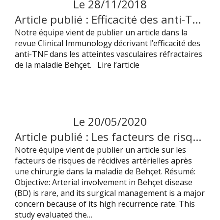
Le
28
/
11
/
2018
Article publié : Efficacité des anti-TNF dans les atteintes vasculaires de la maladie de Behçet
Notre équipe vient de publier un article dans la
revue Clinical Immunology décrivant l’efficacité des
anti-TNF dans les atteintes vasculaires réfractaires
de la maladie Behçet. Lire l’article
Le
20
/
05
/
2020
Article publié : Les facteurs de risques de récidive artérielle après chirurgie dans la maladie de Behçet.
Notre équipe vient de publier un article sur les
facteurs de risques de récidives artérielles après
une chirurgie dans la maladie de Behçet. Résumé:
Objective: Arterial involvement in Behçet disease
(BD) is rare, and its surgical management is a major
concern because of its high recurrence rate. This
study evaluated the…