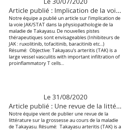
Le
30
/
07
/
2020
Article publié : Implication de la voie JAK/STAT dans la maladie de Takayasu, une nouvelle piste thérapeutique !
Notre équipe a publié un article sur l’implication de
la voie JAK/STAT dans la physiopathologie de la
maladie de Takayasu. De nouvelles pistes
thérapeutiques sont envisageables (Inhibiteurs de
JAK : ruxolitinib, tofacitinib, baracitinib etc…)
Résumé: Objective: Takayasu’s arteritis (TAK) is a
large vessel vasculitis with important infiltration of
proinflammatory T cells…
Le
31
/
08
/
2020
Article publié : Une revue de la littérature sur la grossesse dans la maladie de Takayasu.
Notre équipe vient de publier une revue de la
littérature sur la grossesse au cours de la maladie
de Takayasu. Résumé: Takayasu arteritis (TAK) is a